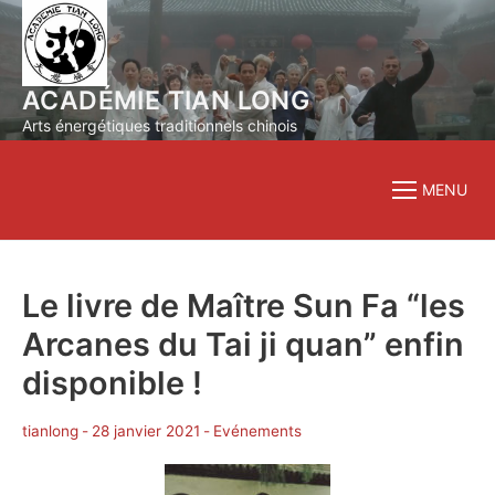
Aller
au
contenu
ACADÉMIE TIAN LONG
Arts énergétiques traditionnels chinois
MENU
Le livre de Maître Sun Fa “les
Arcanes du Tai ji quan” enfin
disponible !
tianlong
-
28 janvier 2021
-
Evénements