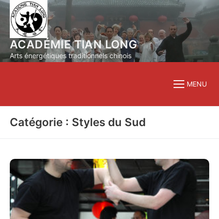
Aller
au
contenu
ACADÉMIE TIAN LONG
Arts énergétiques traditionnels chinois
MENU
Catégorie : Styles du Sud