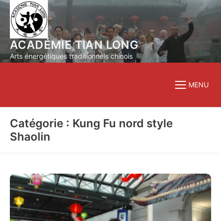
Aller
au
contenu
ACADÉMIE TIAN LONG
Arts énergétiques traditionnels chinois
MENU
Catégorie : Kung Fu nord style
Shaolin