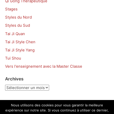
Qi Gong Thérapeutique
Stages
Styles du Nord
Styles du Sud
Tai Ji Quan
Tai Ji Style Chen
Tai Ji Style Yang
Tui Shou
Vers l'enseignement avec la Master Classe
Archives
Archives
Nous utilisons des cookies pour vous garantir la meilleure
expérience sur notre site. Si vous continuez à utiliser ce dernier,
Copyright © 2026 Académie Tian Long – Propulsé par