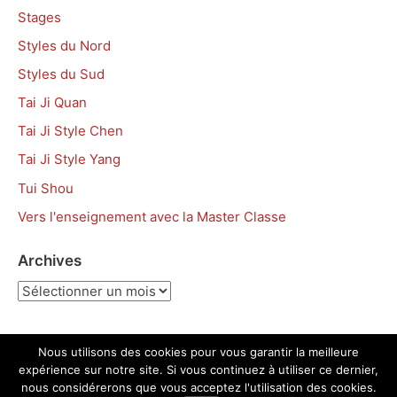
Stages
Styles du Nord
Styles du Sud
Tai Ji Quan
Tai Ji Style Chen
Tai Ji Style Yang
Tui Shou
Vers l'enseignement avec la Master Classe
Archives
Archives
Nous utilisons des cookies pour vous garantir la meilleure
expérience sur notre site. Si vous continuez à utiliser ce dernier,
Copyright © 2026 Académie Tian Long – Propulsé par
nous considérerons que vous acceptez l'utilisation des cookies.
Customify
.