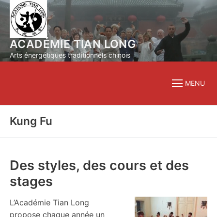
Aller
au
contenu
ACADÉMIE TIAN LONG
Arts énergétiques traditionnels chinois
MENU
Kung Fu
Des styles, des cours et des
stages
L’Académie Tian Long
propose chaque année un