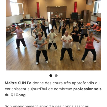
Q
Maître SUN Fa
donne des cours très approfondis qui
enrichissent aujourd’hui de nombreux
professionnels
du Qi Gong
.
Son enseignement apporte des connaissances