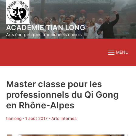
Aller
au
contenu
ACADÉMIE TIAN LONG
Arts énergétiques traditionnels chinois
MENU
Master classe pour les
professionnels du Qi Gong
en Rhône-Alpes
tianlong
-
1 août 2017
-
Arts Internes