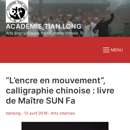
Aller
au
contenu
ACADÉMIE TIAN LONG
Arts énergétiques traditionnels chinois
MENU
“L’encre en mouvement”,
calligraphie chinoise : livre
de Maître SUN Fa
tianlong
-
12 avril 2019
-
Arts Internes