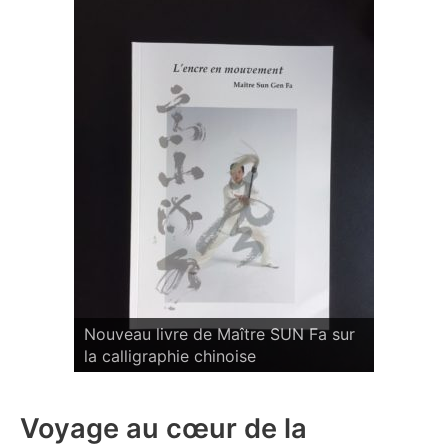
 Fa sur
Nouveau livre de Maître SUN Fa sur
Nouveau 
la calligraphie chinoise
la calli
Voyage au cœur de la