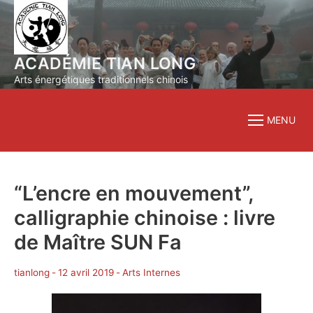
Aller
au
contenu
ACADÉMIE TIAN LONG
Arts énergétiques traditionnels chinois
MENU
“L’encre en mouvement”,
calligraphie chinoise : livre
de Maître SUN Fa
tianlong
-
12 avril 2019
-
Arts Internes