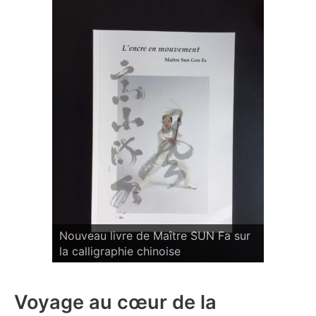
 Fa sur
Nouveau livre de Maître SUN Fa sur
Nouveau 
la calligraphie chinoise
la calli
Voyage au cœur de la